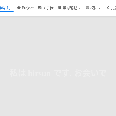
博客主页
Project
关于我
学习笔记
校园
更
は hirsun です, お会いできてう