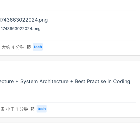
1743663022024.png
大约 4 分钟
tech
ecture + System Architecture + Best Practise in Coding
小于 1 分钟
tech