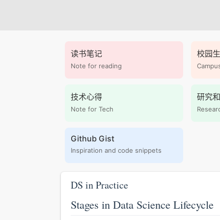
读书笔记
校园
Note for reading
Campus 
技术心得
研究
Note for Tech
Researc
Github Gist
Inspiration and code snippets
DS in Practice
Stages in Data Science Lifecycle