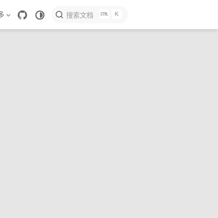
K
多
搜索文档
れし