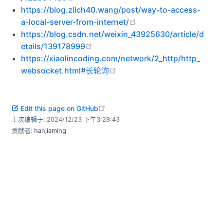
https://blog.zilch40.wang/post/way-to-access-
open in new window
a-local-server-from-internet/
https://blog.csdn.net/weixin_43925630/article/d
open in new window
etails/139178999
https://xiaolincoding.com/network/2_http/http_
open in new window
websocket.html#长轮询
open in new window
Edit this page on GitHub
上次编辑于:
2024/12/23 下午3:28:43
贡献者:
hanjiaming