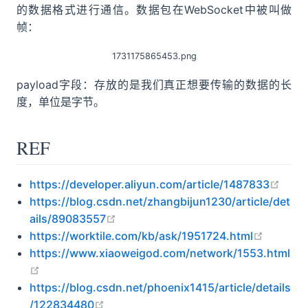
的数据格式进行通信。数据包在WebSocket中被叫做
帧：
1731175865453.png
payload字段：存放的是我们真正想要传输的数据的长
度，单位是字节。
REF
open
https://developer.aliyun.com/article/1487833
https://blog.csdn.net/zhangbijun1230/article/det
open in new window
ails/89083557
open in
https://worktile.com/kb/ask/1951724.html
https://www.xiaoweigod.com/network/1553.html
open in new window
https://blog.csdn.net/phoenix1415/article/details
open in new window
/122834480